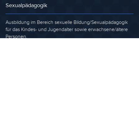
Sexualpädagogik
Ausbildung im Bereich sexuelle Bildung/Sexualpädagogik
für das Kindes- und Jugendalter sowie erwachsene/ältere
Personen.
Sexualberatung
Spezialisierung und Vertiefung innerhalb der Partner*innen-,
Familien-, Lebens- und Sozialberatung.
Sexualtherapie
Qualifizierte Weiterbildung für Psychotherapeut*innen,
klinische und Gesundheits- psycholog*innen und Ärzt*innen
mit Psy-Diplom III.