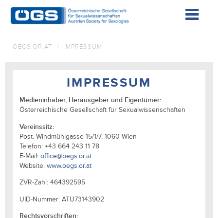
F
&
OEGS.OR.AT
/
IMPRESSUM
W
IMPRESSUM
D
Medieninhaber, Herausgeber und Eigentümer:
Österreichische Gesellschaft für Sexualwissenschaften
Vereinssitz:
K
Post: Windmühlgasse 15/1/7, 1060 Wien
Telefon: +43 664 243 11 78
E-Mail:
office@oegs.or.at
Website:
www.oegs.or.at
I
ZVR-Zahl: 464392595
UID-Nummer: ATU73143902
Rechtsvorschriften: