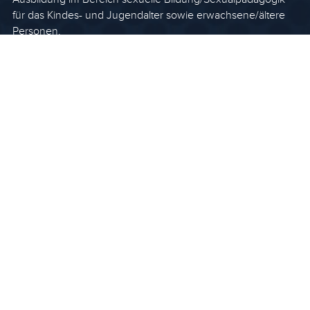
für das Kindes- und Jugendalter sowie erwachsene/ältere
Personen.
Sexualberatung
Spezialisierung und Vertiefung innerhalb der Partner*innen-,
Familien-, Lebens- und Sozialberatung.
Sexualtherapie
Qualifizierte Weiterbildung für Psychotherapeut*innen,
klinische und Gesundheits- psycholog*innen und Ärzt*innen
mit Psy-Diplom III.
KONTAKT