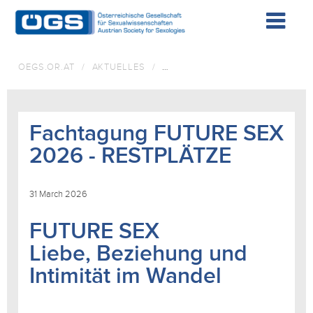
F
&
OEGS.OR.AT
/
AKTUELLES
/
FACHTAGUNG FUTURE SEX 2026
W
D
Fachtagung FUTURE SEX
2026 - RESTPLÄTZE
K
31 March 2026
FUTURE SEX
Liebe, Beziehung und
I
Intimität im Wandel